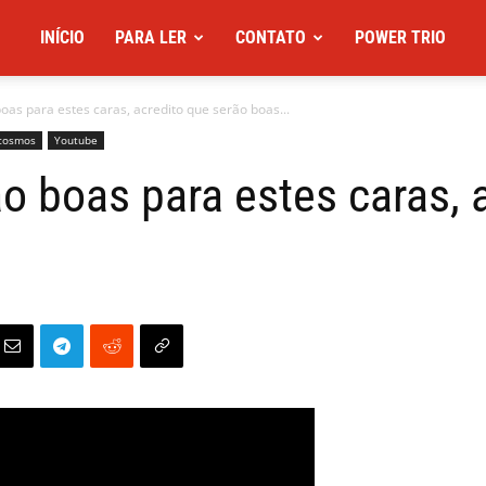
INÍCIO
PARA LER
CONTATO
POWER TRIO
oas para estes caras, acredito que serão boas...
cosmos
Youtube
o boas para estes caras, 