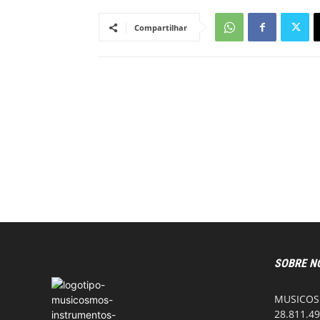
Compartilhar
SOBRE N
MUSICOSM
28.811.49