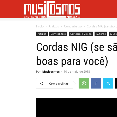
Musicosmos
Início
Artigos
Contrabaixo
Cordas NIG (se são b
Artigos
Contrabaixo
Guitarra e Violão
Autores
Musi
Cordas NIG (se sã
boas para você)
Por
Musicosmos
-
10 de maio de 2018
Compartilhar