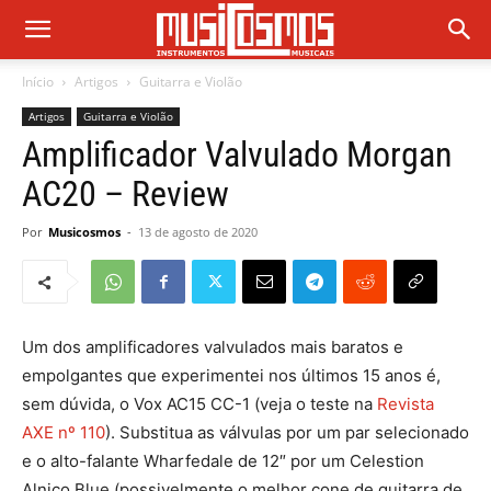
Início
Artigos
Guitarra e Violão
Artigos
Guitarra e Violão
Amplificador Valvulado Morgan
AC20 – Review
Por
Musicosmos
-
13 de agosto de 2020
Um dos amplificadores valvulados mais baratos e
empolgantes que experimentei nos últimos 15 anos é,
sem dúvida, o Vox AC15 CC-1 (veja o teste na
Revista
AXE nº 110
). Substitua as válvulas por um par selecionado
e o alto-falante Wharfedale de 12″ por um Celestion
Alnico Blue (possivelmente o melhor cone de guitarra de